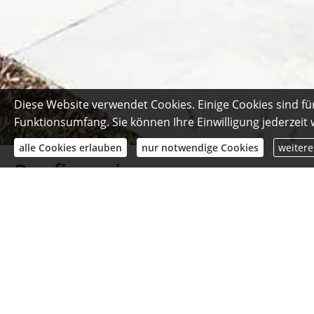
Diese Website verwendet Cookies. Einige Cookies sind fü
Funktionsumfang. Sie können Ihre Einwilligung jederzeit
alle Cookies erlauben
nur notwendige Cookies
weitere
Baufinanzierung
Baufinanzierung: Nutzen Sie Ih
Wenn Sie eine günstige Baufina
Bausparvertrag bekommen Sie ei
zuteilungsreif wird. Nutzen Sie 
Immobilienerwerb und Moderni
verbleibende Finanzierungslück