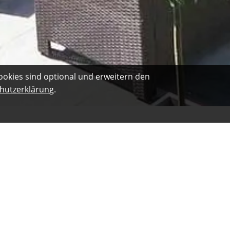
ookies sind optional und erweitern den
hutzerklärung
.
t einem
hr Vertrag
n
grammen. Die
en.