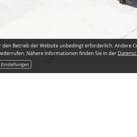
r den Betrieb der Website unbedingt erforderlich. Andere C
 widerrufen. Nähere Informationen finden Sie in der
Datensc
 Einstellungen
re Möglichkeiten
nzierung suchen, haben Sie verschiedene Möglichkeiten. Mi
n extragünstiges Darlehen von der Bausparkasse, sobald I
auch öffentliche Fördermittel - Bund und Länder unterstütze
sierungsmaßnahmen mit verschiedenen Finanzierungspro
e können Sie mit einem günstigen Hypothekenkredit schließ